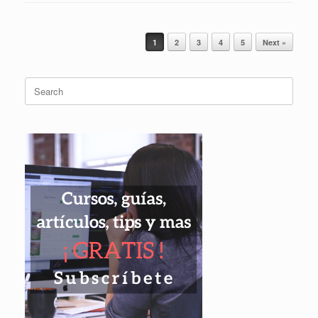
Post navigation
1
2
3
4
5
Next »
Search
for: