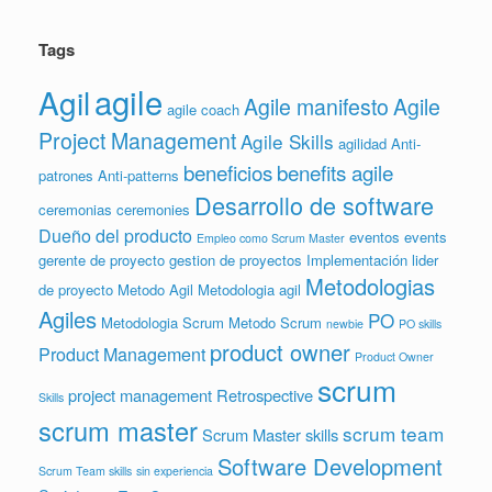
Tags
agile
Agil
Agile manifesto
Agile
agile coach
Project Management
Agile Skills
agilidad
Anti-
beneficios
benefits agile
patrones
Anti-patterns
Desarrollo de software
ceremonias
ceremonies
Dueño del producto
eventos
events
Empleo como Scrum Master
gerente de proyecto
gestion de proyectos
Implementación
lider
Metodologias
de proyecto
Metodo Agil
Metodologia agil
Agiles
PO
Metodologia Scrum
Metodo Scrum
newbie
PO skills
product owner
Product Management
Product Owner
scrum
project management
Retrospective
Skills
scrum master
scrum team
Scrum Master skills
Software Development
Scrum Team skills
sin experiencia