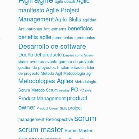
Agile
agile coach
manifesto
Agile Project
Management
Agile Skills
agilidad
beneficios
Anti-patrones
Anti-patterns
benefits agile
ceremonias
ceremonies
a
Desarrollo de software
Dueño del producto
Empleo como Scrum
eventos
events
gerente de proyecto
Master
gestion de proyectos
Implementación
lider
de proyecto
Metodo Agil
Metodologia agil
Metodologias Agiles
Metodologia
PO
Scrum
Metodo Scrum
newbie
PO skills
product
Product Management
owner
project
Product Owner Skills
scrum
management
Retrospective
scrum master
Scrum Master
scrum team
skills