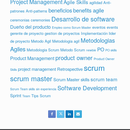
Project Management
Agile Skills
agilidad
Anti-
beneficios
benefits agile
patrones
Anti-patterns
Desarrollo de software
ceremonias
ceremonies
Dueño del producto
eventos
events
Empleo como Scrum Master
gerente de proyecto
gestion de proyectos
Implementación
lider
Metodologias
de proyecto
Metodo Agil
Metodologia agil
Agiles
PO
Metodologia Scrum
Metodo Scrum
newbie
PO skills
product owner
Product Management
Product Owner
scrum
project management
Retrospective
Skills
scrum master
scrum team
Scrum Master skills
Software Development
Scrum Team skills
sin experiencia
Sprint
Tips Scrum
Team