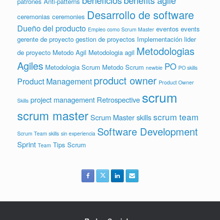
patrones
Anti-patterns
Desarrollo de software
ceremonias
ceremonies
Dueño del producto
eventos
events
Empleo como Scrum Master
gerente de proyecto
gestion de proyectos
Implementación
lider
Metodologias
de proyecto
Metodo Agil
Metodologia agil
Agiles
PO
Metodologia Scrum
Metodo Scrum
newbie
PO skills
product owner
Product Management
Product Owner
scrum
project management
Retrospective
Skills
scrum master
scrum team
Scrum Master skills
Software Development
Scrum Team skills
sin experiencia
Sprint
Tips Scrum
Team