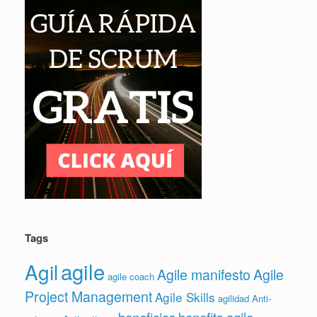
Tags
agile
Agil
Agile manifesto
Agile
agile coach
Project Management
Agile Skills
agilidad
Anti-
beneficios
benefits agile