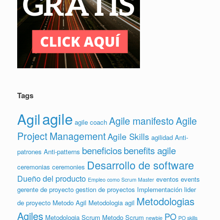
Tags
agile
Agil
Agile manifesto
Agile
agile coach
Project Management
Agile Skills
agilidad
Anti-
beneficios
benefits agile
patrones
Anti-patterns
Desarrollo de software
ceremonias
ceremonies
Dueño del producto
eventos
events
Empleo como Scrum Master
gerente de proyecto
gestion de proyectos
Implementación
lider
Metodologias
de proyecto
Metodo Agil
Metodologia agil
Agiles
PO
Metodologia Scrum
Metodo Scrum
newbie
PO skills