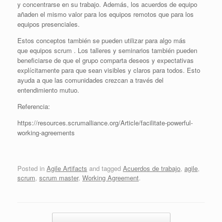
y concentrarse en su trabajo. Además, los acuerdos de equipo
añaden el mismo valor para
los equipos remotos
que para los
equipos presenciales.
Estos conceptos también se pueden utilizar para algo más
que
equipos scrum
. Los talleres y seminarios también pueden
beneficiarse de que el grupo comparta deseos y expectativas
explícitamente para que sean visibles y claros para todos. Esto
ayuda a que las comunidades crezcan a través del
entendimiento mutuo.
Referencia:
https://resources.scrumalliance.org/Article/facilitate-powerful-
working-agreements
Posted in
Agile Artifacts
and tagged
Acuerdos de trabajo
,
agile
,
scrum
,
scrum master
,
Working Agreement
.
Post navigation