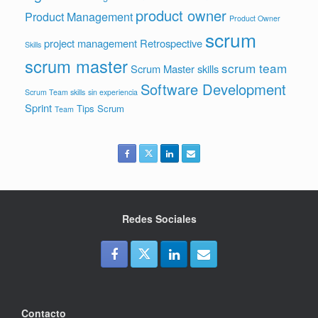
product owner
Product Management
Product Owner
scrum
project management
Retrospective
Skills
scrum master
scrum team
Scrum Master skills
Software Development
Scrum Team skills
sin experiencia
Sprint
Tips Scrum
Team
Redes Sociales
Contacto