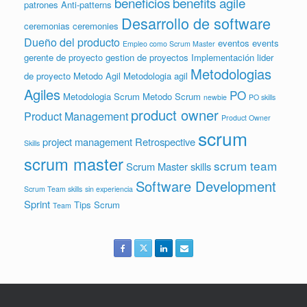
beneficios
benefits agile
patrones
Anti-patterns
Desarrollo de software
ceremonias
ceremonies
Dueño del producto
eventos
events
Empleo como Scrum Master
gerente de proyecto
gestion de proyectos
Implementación
lider
Metodologias
de proyecto
Metodo Agil
Metodologia agil
Agiles
PO
Metodologia Scrum
Metodo Scrum
newbie
PO skills
product owner
Product Management
Product Owner
scrum
project management
Retrospective
Skills
scrum master
scrum team
Scrum Master skills
Software Development
Scrum Team skills
sin experiencia
Sprint
Tips Scrum
Team