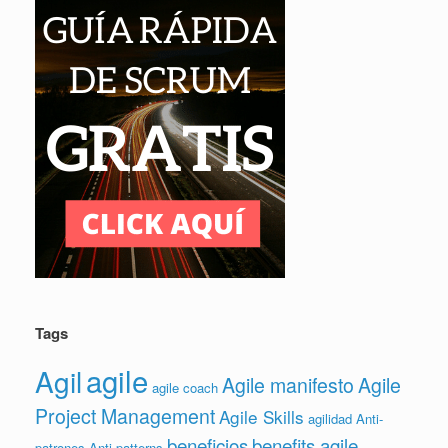
Tags
agile
Agil
Agile manifesto
Agile
agile coach
Project Management
Agile Skills
agilidad
Anti-
beneficios
benefits agile
patrones
Anti-patterns