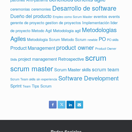
Desarrollo de software
ceremonias
ceremonies
Dueño del producto
eventos
events
Empleo como Scrum Master
gerente de proyecto
gestion de proyectos
Implementación
lider
Metodologias
de proyecto
Metodo Agil
Metodologia agil
Agiles
PO
Metodologia Scrum
Metodo Scrum
newbie
PO skills
product owner
Product Management
Product Owner
scrum
project management
Retrospective
Skills
scrum master
scrum team
Scrum Master skills
Software Development
Scrum Team skills
sin experiencia
Sprint
Tips Scrum
Team
Redes Sociales