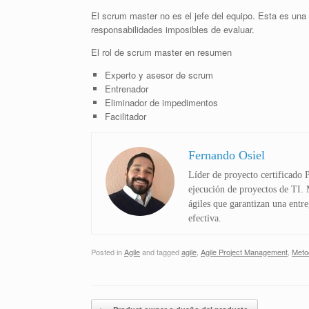
El scrum master no es el jefe del equipo. Esta es una 
responsabilidades imposibles de evaluar.
El rol de scrum master en resumen
Experto y asesor de scrum
Entrenador
Eliminador de impedimentos
Facilitador
Fernando Osiel
Líder de proyecto certificado
ejecución de proyectos de TI. 
ágiles que garantizan una entr
efectiva.
Posted in
Agile
and tagged
agile
,
Agile Project Management
,
Meto
Post navigation