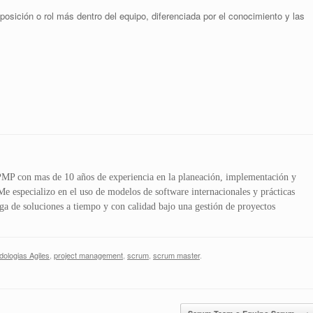
posición o rol más dentro del equipo, diferenciada por el conocimiento y las
 PMP con mas de 10 años de experiencia en la planeación, implementación y
Me especializo en el uso de modelos de software internacionales y prácticas
ega de soluciones a tiempo y con calidad bajo una gestión de proyectos
dologias Agiles
,
project management
,
scrum
,
scrum master
.