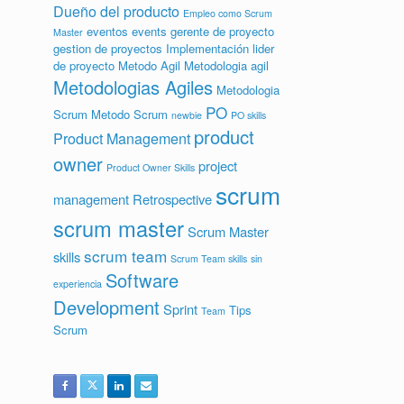
Dueño del producto
Empleo como Scrum
eventos
events
gerente de proyecto
Master
gestion de proyectos
Implementación
lider
de proyecto
Metodo Agil
Metodologia agil
Metodologias Agiles
Metodologia
PO
Scrum
Metodo Scrum
newbie
PO skills
product
Product Management
owner
project
Product Owner Skills
scrum
management
Retrospective
scrum master
Scrum Master
scrum team
skills
Scrum Team skills
sin
Software
experiencia
Development
Sprint
Tips
Team
Scrum