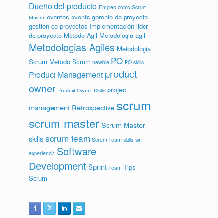
Dueño del producto
Empleo como Scrum
eventos
events
gerente de proyecto
Master
gestion de proyectos
Implementación
lider
de proyecto
Metodo Agil
Metodologia agil
Metodologias Agiles
Metodologia
PO
Scrum
Metodo Scrum
newbie
PO skills
product
Product Management
owner
project
Product Owner Skills
scrum
management
Retrospective
scrum master
Scrum Master
scrum team
skills
Scrum Team skills
sin
Software
experiencia
Development
Sprint
Tips
Team
Scrum