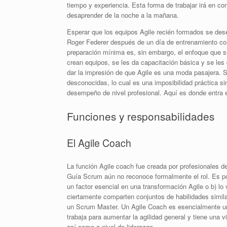
tiempo y experiencia. Esta forma de trabajar irá en 
desaprender de la noche a la mañana.
Esperar que los equipos Agile recién formados se dese
Roger Federer después de un día de entrenamiento con
preparación mínima es, sin embargo, el enfoque que su
crean equipos, se les da capacitación básica y se les d
dar la impresión de que Agile es una moda pasajera.
desconocidas, lo cual es una imposibilidad práctica s
desempeño de nivel profesional. Aquí es donde entra 
Funciones y responsabilidades
El Agile Coach
La función Agile coach fue creada por profesionales de 
Guía Scrum aún no reconoce formalmente el rol. Es p
un factor esencial en una transformación Agile o b) lo
ciertamente comparten conjuntos de habilidades simila
un Scrum Master. Un Agile Coach es esencialmente u
trabaja para aumentar la agilidad general y tiene una 
así como a nivel de liderazgo.