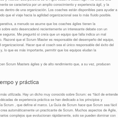
lmente se caracteriza por un amplio conocimiento y experiencia ágil, y la
iles dentro de una organización. Los coaches están disponibles para ayudar a
o que el viaje hacia la agilidad organizacional sea lo más fluido posible.
operativa, a menudo se asume que los coaches ágiles tienen la
n sobre esto desencadenó recientemente un interesante debate con un
 seguros. Me preguntó si creía que un equipo que falla indica un mal
no. Razoné que el Scrum Master es responsable del desempeño del equipo,
 organizacional. Hacer que el coach sea el único responsable del éxito del
y, lo que es más importante, permitir que los equipos eludan la
ucen Scrum Masters ágiles y de alto rendimiento que, a su vez, producen
empo y práctica
más utilizada. Hay un dicho muy conocido sobre Scrum: es “fácil de entende
 décadas de experiencia práctica se han dedicado a los principios y
ía Scrum , que define el marco. La Guía de Scrum
hace
que Scrum sea fácil
o crea automáticamente un practicante de Scrum. Muchos aspectos de Agile,
arios complejos que evolucionan rápidamente, solo se pueden dominar con