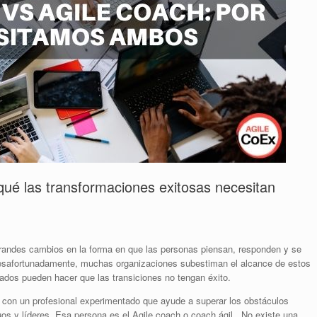
ué las transformaciones exitosas necesitan
 grandes cambios en la forma en que las personas piensan, responden y se
Desafortunadamente, muchas organizaciones subestiman el alcance de estos
uados pueden hacer que las transiciones no tengan éxito.
r con un profesional experimentado que ayude a superar los obstáculos
uos y líderes. Esa persona es el Agile coach o coach ágil . No existe una