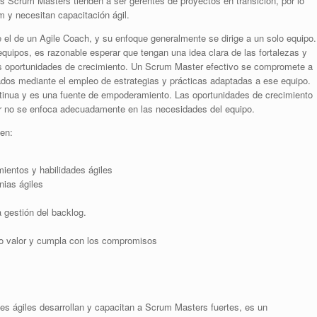
Scrum Masters tienden a ser gerentes de proyectos en transición, por lo
 y necesitan capacitación ágil.
el de un Agile Coach, y su enfoque generalmente se dirige a un solo equipo.
uipos, es razonable esperar que tengan una idea clara de las fortalezas y
las oportunidades de crecimiento. Un Scrum Master efectivo se compromete a
tados mediante el empleo de estrategias y prácticas adaptadas a ese equipo.
tinua y es una fuente de empoderamiento. Las oportunidades de crecimiento
er no se enfoca adecuadamente en las necesidades del equipo.
yen:
ientos y habilidades ágiles
nias ágiles
a gestión del backlog.
to valor y cumpla con los compromisos
hes ágiles desarrollan y capacitan a Scrum Masters fuertes, es un