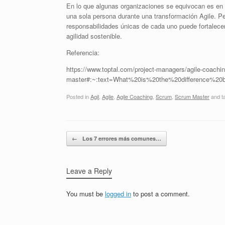
En lo que algunas organizaciones se equivocan es en 
una sola persona durante una transformación Agile. Pe
responsabilidades únicas de cada uno puede fortalecer 
agilidad sostenible.
Referencia:
https://www.toptal.com/project-managers/agile-coachi
master#:~:text=What%20is%20the%20difference%20
Posted in
Agil
,
Agile
,
Agile Coaching
,
Scrum
,
Scrum Master
and t
Post navigation
←
Los 7 errores más comunes…
Leave a Reply
You must be
logged in
to post a comment.