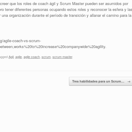
creer que los roles de coach ágil y Scrum Master pueden ser asumidos por
ro tener diferentes personas ocupando estos roles y reconocer la esfera y la
una organización durante el período de transición y allanar el camino para la
ng/agile-coach-vs-scrum-
between,works%20to%20increase%20companywide%20agility.
agged
Agil
,
agile
,
agile coach
,
scrum
,
scrum master
.
Tres habilidades para un Scrum…
→