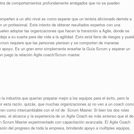
contra de comportamientos profundamente arraigados que no se pueden
mpeñen a un alto nivel es como esperar que un tenista aficionado derrote a
 un profesional. Este intento de obtener resultados expertos con una
elen adoptar las organizaciones que hacen la transición a Agile, donde se
eja a su suerte para dar vida a la agilidad. Esto está lleno de riesgos y pued
 Scrum requiere que las personas piensen y se comporten de maneras
in apoyo. Es un gran error simplemente enseñar la Guía Scrum y esperar un
en juego la relación Agile coach/Scrum master.
la industria que querían preparar mejor a los equipos para el éxito, pero la
or esta razón, quizás, que muchas organizaciones a) no ven a un coach com
 ven como intercambiable con el rol de Scrum Master. Si bien los dos roles
res, el alcance y la experiencia de un Agile Coach es más extenso que el de
n Scrum Master experimentado con capacitación avanzada. El Agile Coach
visión del progreso de toda la empresa, brindando apoyo a múltiples equipos,