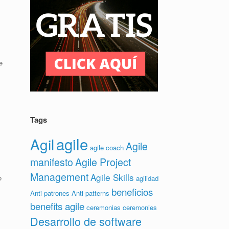
e
Tags
agile
Agil
Agile
agile coach
manifesto
Agile Project
Management
Agile Skills
o
agilidad
beneficios
Anti-patrones
Anti-patterns
benefits agile
ceremonias
ceremonies
Desarrollo de software