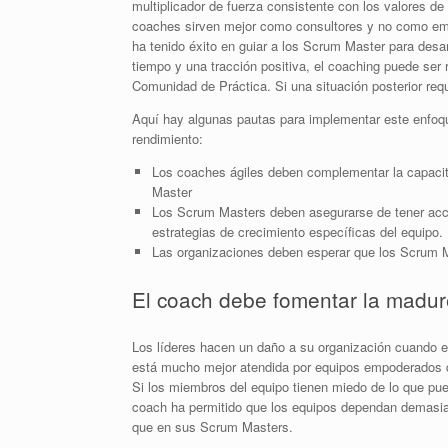
multiplicador de fuerza consistente con los valores d
coaches sirven mejor como consultores y no como emp
ha tenido éxito en guiar a los Scrum Master para desar
tiempo y una tracción positiva, el coaching puede se
Comunidad de Práctica.
Si una situación posterior re
Aquí hay algunas pautas para implementar este enfoqu
rendimiento:
Los coaches ágiles deben complementar la capacitac
Master
Los Scrum Masters deben asegurarse de tener acce
estrategias de crecimiento específicas del equipo.
Las organizaciones deben esperar que los Scrum Ma
El coach debe fomentar la madure
Los líderes hacen un daño a su organización cuando e
está mucho mejor atendida por equipos empoderados q
Si los miembros del equipo tienen miedo de lo que pu
coach ha permitido que los equipos dependan demasia
que en sus Scrum Masters.