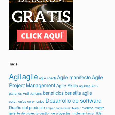
Tags
agile
Agil
Agile manifesto
Agile
agile coach
Project Management
Agile Skills
agilidad
Anti-
beneficios
benefits agile
patrones
Anti-patterns
Desarrollo de software
ceremonias
ceremonies
Dueño del producto
eventos
events
Empleo como Scrum Master
gerente de proyecto
gestion de proyectos
Implementación
lider