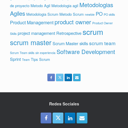
Metodologias
de proyecto
Metodo Agil
Metodologia agil
Agiles
PO
Metodologia Scrum
Metodo Scrum
newbie
PO skills
product owner
Product Management
Product Owner
scrum
project management
Retrospective
Skills
scrum master
scrum team
Scrum Master skills
Software Development
Scrum Team skills
sin experiencia
Sprint
Tips Scrum
Team
Redes Sociales