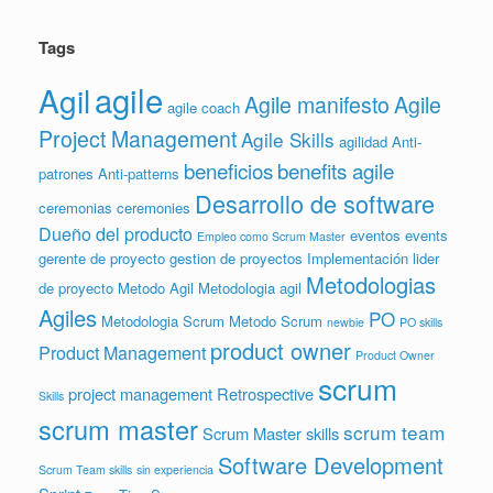
Tags
agile
Agil
Agile manifesto
Agile
agile coach
Project Management
Agile Skills
agilidad
Anti-
beneficios
benefits agile
patrones
Anti-patterns
Desarrollo de software
ceremonias
ceremonies
Dueño del producto
eventos
events
Empleo como Scrum Master
gerente de proyecto
gestion de proyectos
Implementación
lider
Metodologias
de proyecto
Metodo Agil
Metodologia agil
Agiles
PO
Metodologia Scrum
Metodo Scrum
newbie
PO skills
product owner
Product Management
Product Owner
scrum
project management
Retrospective
Skills
scrum master
scrum team
Scrum Master skills
Software Development
Scrum Team skills
sin experiencia