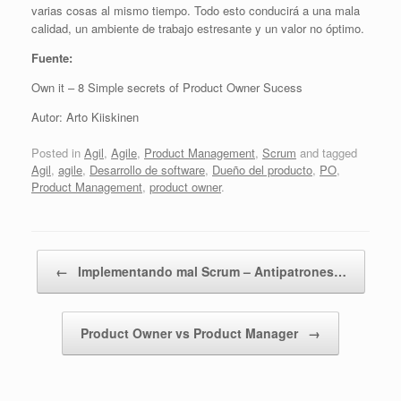
varias cosas al mismo tiempo. Todo esto conducirá a una mala
calidad, un ambiente de trabajo estresante y un valor no óptimo.
Fuente:
Own it – 8 Simple secrets of Product Owner Sucess
Autor: Arto Kiiskinen
Posted in
Agil
,
Agile
,
Product Management
,
Scrum
and tagged
Agil
,
agile
,
Desarrollo de software
,
Dueño del producto
,
PO
,
Product Management
,
product owner
.
Post navigation
←
Implementando mal Scrum – Antipatrones…
Product Owner vs Product Manager
→