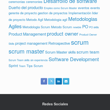
Desarrollo de software
ceremonias
ceremonies
Dueño del producto
eventos
events
Empleo como Scrum Master
gerente de proyecto
gestion de proyectos
Implementación
lider
Metodologias
de proyecto
Metodo Agil
Metodologia agil
Agiles
PO
Metodologia Scrum
Metodo Scrum
newbie
PO skills
product owner
Product Management
Product Owner
scrum
project management
Retrospective
Skills
scrum master
scrum team
Scrum Master skills
Software Development
Scrum Team skills
sin experiencia
Sprint
Tips Scrum
Team
Redes Sociales