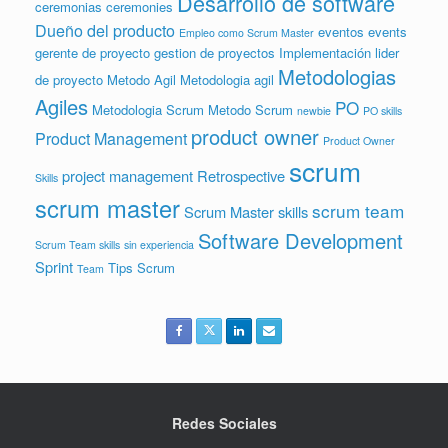
Desarrollo de software
ceremonias
ceremonies
Dueño del producto
eventos
events
Empleo como Scrum Master
gerente de proyecto
gestion de proyectos
Implementación
lider
Metodologias
de proyecto
Metodo Agil
Metodologia agil
Agiles
PO
Metodologia Scrum
Metodo Scrum
newbie
PO skills
product owner
Product Management
Product Owner
scrum
project management
Retrospective
Skills
scrum master
scrum team
Scrum Master skills
Software Development
Scrum Team skills
sin experiencia
Sprint
Tips Scrum
Team
Redes Sociales