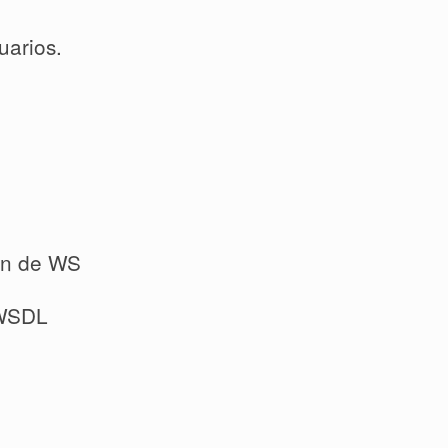
arios.
ón de WS
 WSDL