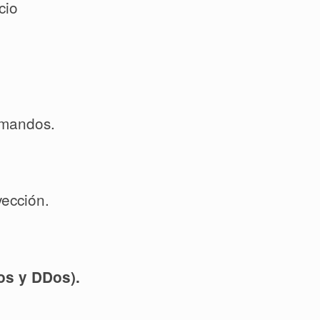
cio
omandos.
ección.
os y DDos).