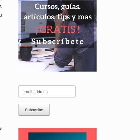
s
a
s