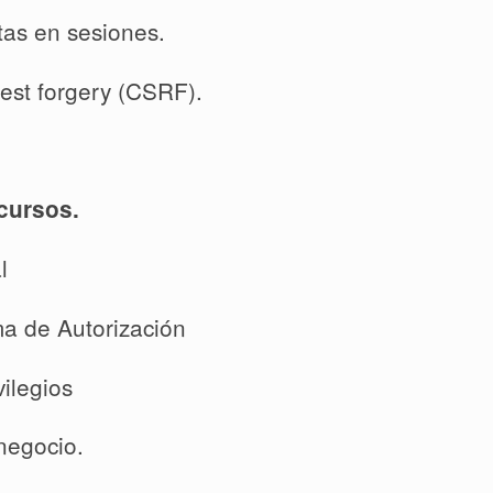
tas en sesiones.
est forgery (CSRF).
cursos.
l
a de Autorización
ilegios
 negocio.