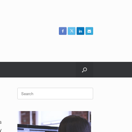
Search
for:
s
y