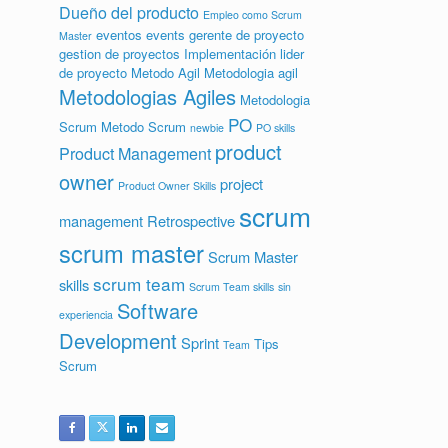
Dueño del producto
Empleo como Scrum
eventos
events
gerente de proyecto
Master
gestion de proyectos
Implementación
lider
de proyecto
Metodo Agil
Metodologia agil
Metodologias Agiles
Metodologia
PO
Scrum
Metodo Scrum
newbie
PO skills
product
Product Management
owner
project
Product Owner Skills
scrum
management
Retrospective
scrum master
Scrum Master
scrum team
skills
Scrum Team skills
sin
Software
experiencia
Development
Sprint
Tips
Team
Scrum