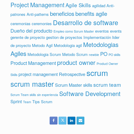
Project Management
Agile Skills
agilidad
Anti-
beneficios
benefits agile
patrones
Anti-patterns
Desarrollo de software
ceremonias
ceremonies
Dueño del producto
eventos
events
Empleo como Scrum Master
gerente de proyecto
gestion de proyectos
Implementación
lider
Metodologias
de proyecto
Metodo Agil
Metodologia agil
Agiles
PO
Metodologia Scrum
Metodo Scrum
newbie
PO skills
product owner
Product Management
Product Owner
scrum
project management
Retrospective
Skills
scrum master
scrum team
Scrum Master skills
Software Development
Scrum Team skills
sin experiencia
Sprint
Tips Scrum
Team