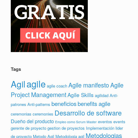
Tags
agile
Agil
Agile manifesto
Agile
agile coach
Project Management
Agile Skills
agilidad
Anti-
beneficios
benefits agile
patrones
Anti-patterns
Desarrollo de software
ceremonias
ceremonies
Dueño del producto
eventos
events
Empleo como Scrum Master
gerente de proyecto
gestion de proyectos
Implementación
lider
Metodologias
de proyecto
Metodo Agil
Metodologia agil