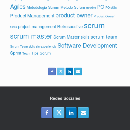
Agiles
PO
Metodologia Scrum
Metodo Scrum
newbie
PO skills
product owner
Product Management
Product Owner
scrum
project management
Retrospective
Skills
scrum master
scrum team
Scrum Master skills
Software Development
Scrum Team skills
sin experiencia
Sprint
Tips Scrum
Team
Redes Sociales