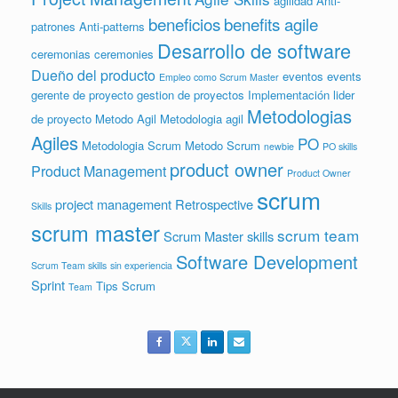
agilidad
Anti-
beneficios
benefits agile
patrones
Anti-patterns
Desarrollo de software
ceremonias
ceremonies
Dueño del producto
eventos
events
Empleo como Scrum Master
gerente de proyecto
gestion de proyectos
Implementación
lider
Metodologias
de proyecto
Metodo Agil
Metodologia agil
Agiles
PO
Metodologia Scrum
Metodo Scrum
newbie
PO skills
product owner
Product Management
Product Owner
scrum
project management
Retrospective
Skills
scrum master
scrum team
Scrum Master skills
Software Development
Scrum Team skills
sin experiencia
Sprint
Tips Scrum
Team