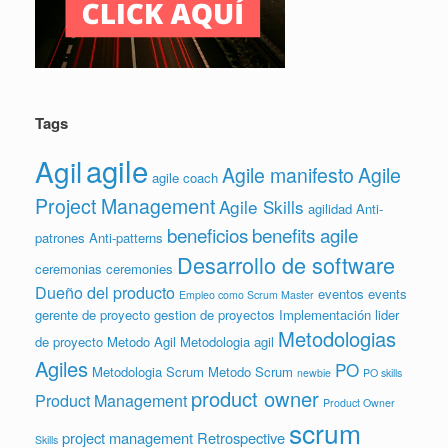
Tags
agile
Agil
Agile manifesto
Agile
agile coach
Project Management
Agile Skills
agilidad
Anti-
beneficios
benefits agile
patrones
Anti-patterns
Desarrollo de software
ceremonias
ceremonies
Dueño del producto
eventos
events
Empleo como Scrum Master
gerente de proyecto
gestion de proyectos
Implementación
lider
Metodologias
de proyecto
Metodo Agil
Metodologia agil
Agiles
PO
Metodologia Scrum
Metodo Scrum
newbie
PO skills
product owner
Product Management
Product Owner
scrum
project management
Retrospective
Skills